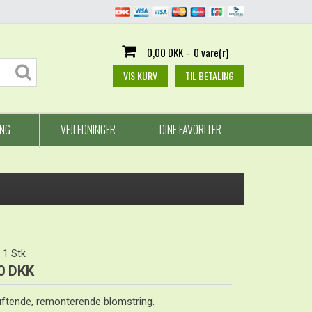
0,00 DKK
-
0 vare(r)
VIS KURV
TIL BETALING
ING
VEJLEDNINGER
DINE FAVORITER
1
Stk
0 DKK
uftende, remonterende blomstring.