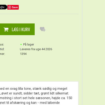
Save
us:
På lager
tid:
Leveres fra uge 44 2026
er:
1394
d en svag lilla tone, stærk sødlig og meget
vet er sundt, sidder tæt, grønt lidt silkemat.
omstring i stort set hele sæsonen, højde ca. 150
legnet til afskæring og kan - med løbende