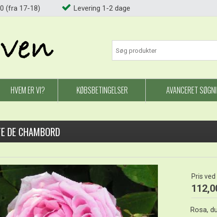
0 (fra 17-18)
Levering 1-2 dage
HVEM ER VI?
KØBSBETINGELSER
AVANCERET SØGN
E DE CHAMBORD
Pris ved
112,0
Rosa, d