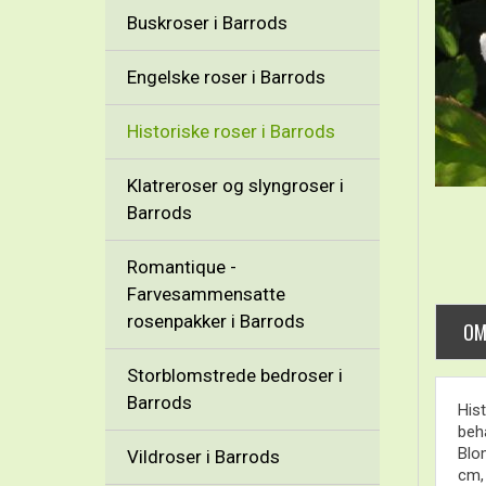
Buskroser i Barrods
Engelske roser i Barrods
Historiske roser i Barrods
Klatreroser og slyngroser i
Barrods
Romantique -
Farvesammensatte
rosenpakker i Barrods
OM
Storblomstrede bedroser i
Barrods
His
beha
Blom
Vildroser i Barrods
cm, 