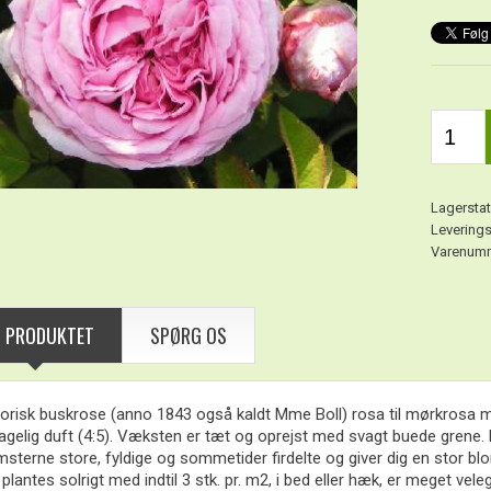
Lagerstat
Leverings
Varenumm
 PRODUKTET
SPØRG OS
torisk buskrose (anno 1843 også kaldt Mme Boll) rosa til mørkrosa me
gelig duft (4:5). Væksten er tæt og oprejst med svagt buede grene. Lø
sterne store, fyldige og sommetider firdelte og giver dig en stor bl
plantes solrigt med indtil 3 stk. pr. m2, i bed eller hæk, er meget ve