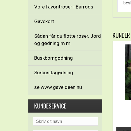
besk
Vore favoritroser i Barrods
Gavekort
KUNDER
Sådan får du flotte roser. Jord
og gødning m.m.
Buskbomgødning
Surbundsgødning
se www.gaveideen.nu
KUNDESERVICE