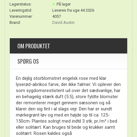
Lagerstatus:
På lager
Leveringstid:
Leveres fra uge 44 2026
Varenummer:
4057
Brand:
David Austin
OM PRODUKTET
SPØRG OS
En dejlig storblomstret engelsk rose med klar
lyserød-abrikos farve, der ikke falmer. Vi oplever den
som sygdomsrestistent ud over det sædvanlige, har
en behagelig stærk duft (5:5), store fyldte blomster
der remonterer meget gennem sæsonen og så
klarer den sig fint i al slags vejr. Den har er sundt
mørkegrønt løv og med en højde op til ca. 125-
150cm. Plantes solrigt med indtil 3 stk. pr./m² i bed
eller solitært. Kan bruges til bede og krukker samt
solitært. Rosen kaldes også