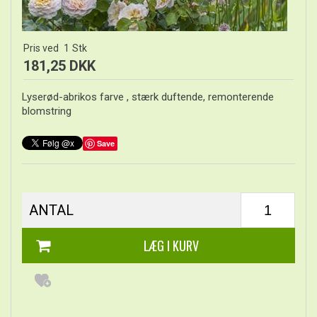
Pris ved
1
Stk
181,25 DKK
Lyserød-abrikos farve , stærk duftende, remonterende
blomstring
Save
ANTAL