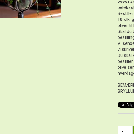
www.ros
beløbsst
Bestiller
10 stk. g
bliver t
Skal du 
bestilling
Vi send
vi skrive
Du skal 
bestiller
blive s
hverdag
BEMÆRK
BRYLLU