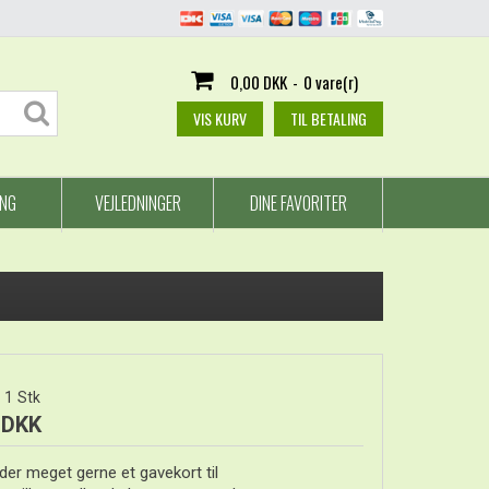
0,00 DKK
-
0 vare(r)
VIS KURV
TIL BETALING
ING
VEJLEDNINGER
DINE FAVORITER
1
Stk
 DKK
der meget gerne et gavekort til