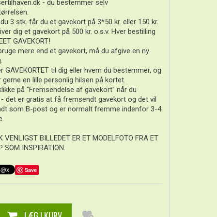
ertilhaven.dk - du bestemmer selv
ørrelsen.
 du 3 stk. får du et gavekort på 3*50 kr. eller 150 kr.
iver dig et gavekort på 500 kr. o.s.v. Hver bestilling
il EET GAVEKORT!
bruge mere end et gavekort, må du afgive en ny
.
er GAVEKORTET til dig eller hvem du bestemmer, og
r gerne en lille personlig hilsen på kortet.
klikke på "Fremsendelse af gavekort" når du
, - det er gratis at få fremsendt gavekort og det vil
endt som B-post og er normalt fremme indenfor 3-4
e.
 VENLIGST BILLEDET ER ET MODELFOTO FRA ET
P SOM INSPIRATION.
Save