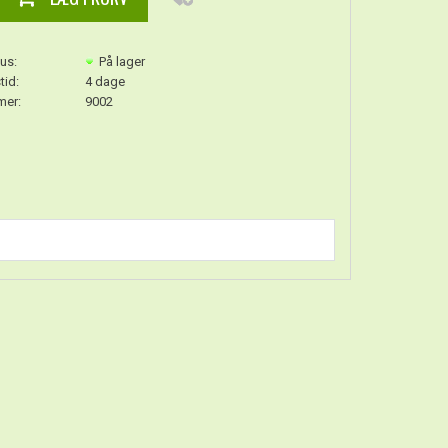
us:
På lager
tid:
4 dage
er:
9002