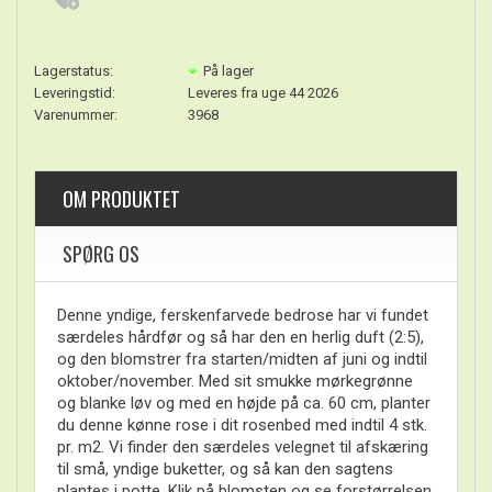
Lagerstatus:
På lager
Leveringstid:
Leveres fra uge 44 2026
Varenummer:
3968
OM PRODUKTET
SPØRG OS
Denne yndige, ferskenfarvede bedrose har vi fundet
særdeles hårdfør og så har den en herlig duft (2:5),
og den blomstrer fra starten/midten af juni og indtil
oktober/november. Med sit smukke mørkegrønne
og blanke løv og med en højde på ca. 60 cm, planter
du denne kønne rose i dit rosenbed med indtil 4 stk.
pr. m2. Vi finder den særdeles velegnet til afskæring
til små, yndige buketter, og så kan den sagtens
plantes i potte. Klik på blomsten og se forstørrelsen.