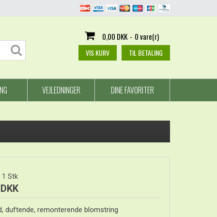
0,00 DKK
-
0 vare(r)
VIS KURV
TIL BETALING
ING
VEJLEDNINGER
DINE FAVORITER
1
Stk
 DKK
d, duftende, remonterende blomstring