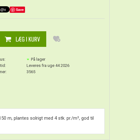
Save
us:
På lager
tid:
Leveres fra uge 44 2026
er:
3565
0 m, plantes solrigt med 4 stk. pr./m², god til