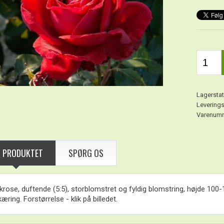
Lagerstat
Leverings
Varenumm
 PRODUKTET
SPØRG OS
rose, duftende (5:5), storblomstret og fyldig blomstring, højde 100-15
æring. Forstørrelse - klik på billedet.