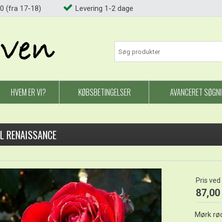
0 (fra 17-18)
Levering 1-2 dage
HVEM ER VI?
KØBSBETINGELSER
AVANCERET SØGN
EL RENAISSANCE
Pris ved
87,00
Mørk rø