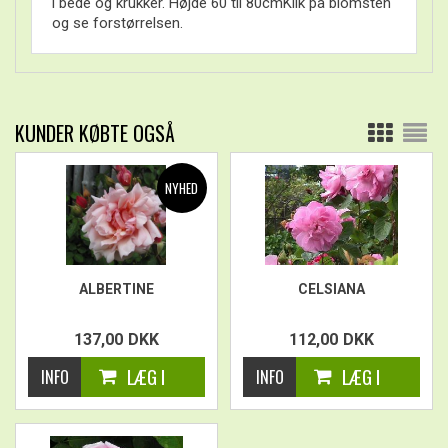
i bede og krukker. Højde 60 til 80cmKlik på blomsten
og se forstørrelsen.
KUNDER KØBTE OGSÅ
ALBERTINE
CELSIANA
137,00
DKK
112,00
DKK