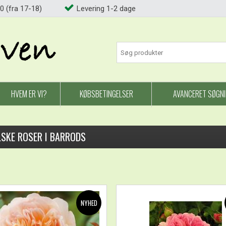
0 (fra 17-18)
Levering 1-2 dage
HVEM ER VI?
KØBSBETINGELSER
AVANCERET SØGN
LSKE ROSER I BARRODS