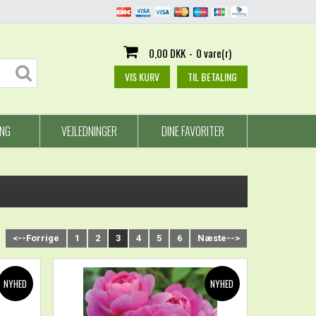
0,00 DKK
-
0 vare(r)
VIS KURV
TIL BETALING
ING
VEJLEDNINGER
DINE FAVORITER
<--Forrige
1
2
3
4
5
6
Næste-->