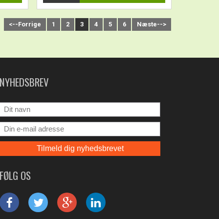
<--Forrige
1
2
3
4
5
6
Næste-->
NYHEDSBREV
FØLG OS